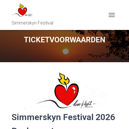
T
Simmerskyn Festival
O
G
G
TICKETVOORWAARDEN
L
E
N
A
V
I
G
A
T
I
O
N
Simmerskyn Festival 2026